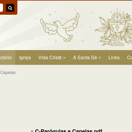
ctório
Igreja
Vida Cristã
A Santa Sé
Links
Co
 Capelas
C-Paróquias e Capelas.pdf