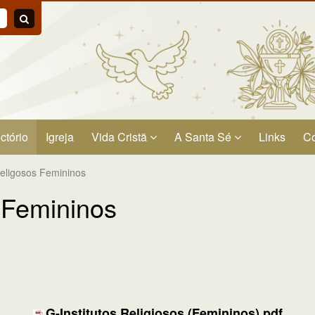
ctório
Igreja
Vida Cristã
A Santa Sé
Links
Co
Religosos Femininos
s Femininos
G-Institutos Religiosos (Femininos).pdf