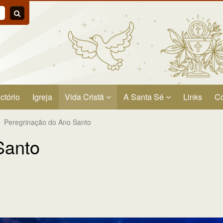
ctório
Igreja
Vida Cristã
A Santa Sé
Links
Co
Peregrinação do Ano Santo
Santo