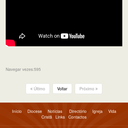
Navegar vezes:595
Último
Voltar
Próximo
Início
Diocese
Notícias
Directório
Igreja
Vida
Cristã
Links
Contactos