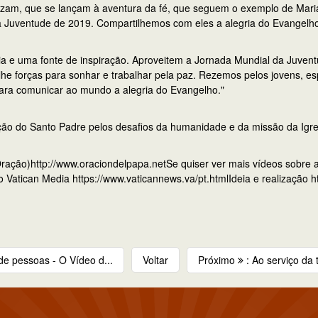
izam, que se lançam à aventura da fé, que seguem o exemplo de Maria
 Juventude de 2019. Compartilhemos com eles a alegria do Evangelh
ria e uma fonte de inspiração. Aproveitem a Jornada Mundial da Juve
e forças para sonhar e trabalhar pela paz. Rezemos pelos jovens, es
ra comunicar ao mundo a alegria do Evangelho."
ão do Santo Padre pelos desafios da humanidade e da missão da Igre
ação)http://www.oraciondelpapa.netSe quiser ver mais vídeos sobre 
 Vatican Media https://www.vaticannews.va/pt.htmlIdeia e realização 
 de pessoas - O Vídeo d...
Voltar
Próximo
: Ao serviço da 