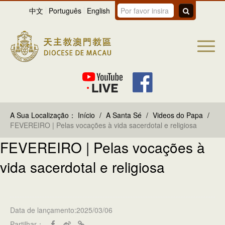
中文
Português
English
A Sua Localização：
Início
/
A Santa Sé
/
Videos do Papa
/
FEVEREIRO | Pelas vocações à vida sacerdotal e religiosa
FEVEREIRO | Pelas vocações à
vida sacerdotal e religiosa
Data de lançamento:2025/03/06
Partilhar：