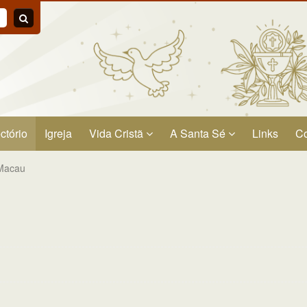
ctório
Igreja
Vida Cristã
A Santa Sé
Links
Co
 Macau