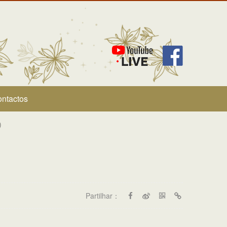
ntactos
)
Partilhar：