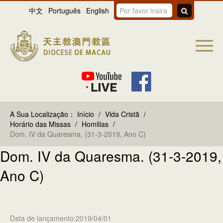
中文
Português
English
A Sua Localização：
Início
/
Vida Cristã
/
Horário das Missas
/
Homilias
/
Dom. IV da Quaresma. (31-3-2019, Ano C)
Dom. IV da Quaresma. (31-3-2019,
Ano C)
Data de lançamento:2019/04/01