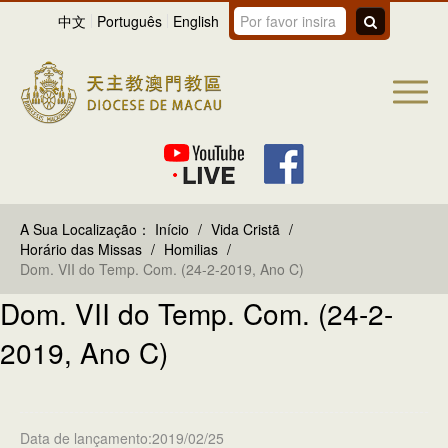
中文
Português
English
A Sua Localização：
Início
/
Vida Cristã
/
Horário das Missas
/
Homilias
/
Dom. VII do Temp. Com. (24-2-2019, Ano C)
Dom. VII do Temp. Com. (24-2-
2019, Ano C)
Data de lançamento:2019/02/25