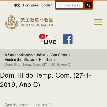
中文
Português
English
A Sua Localização：
Início
/
Vida Cristã
/
Horário das Missas
/
Homilias
/
Dom. III do Temp. Com. (27-1-2019, Ano C)
Dom. III do Temp. Com. (27-1-
2019, Ano C)
Data de lançamento:2019/01/28