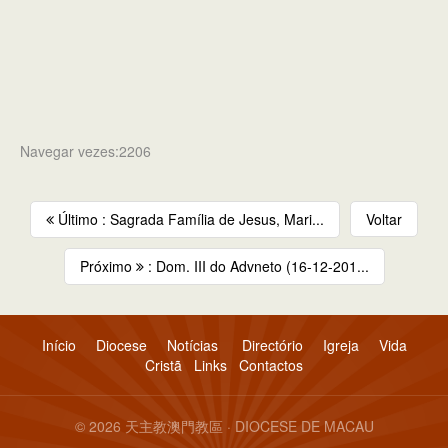
Navegar vezes:2206
Último : Sagrada Família de Jesus, Mari...
Voltar
Próximo
: Dom. III do Advneto (16-12-201...
Início
Diocese
Notícias
Directório
Igreja
Vida
Cristã
Links
Contactos
© 2026 天主教澳門教區 · DIOCESE DE MACAU