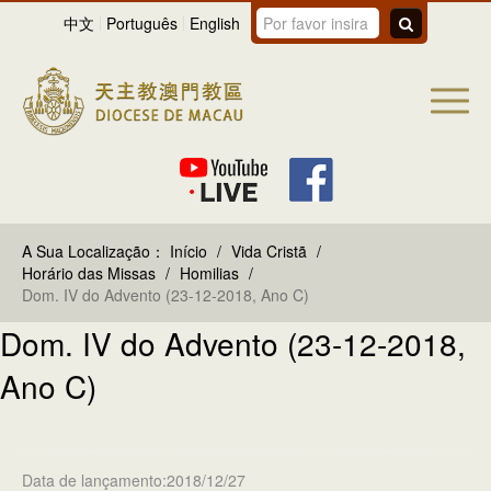
中文
Português
English
A Sua Localização：
Início
/
Vida Cristã
/
Horário das Missas
/
Homilias
/
Dom. IV do Advento (23-12-2018, Ano C)
Dom. IV do Advento (23-12-2018,
Ano C)
Data de lançamento:2018/12/27