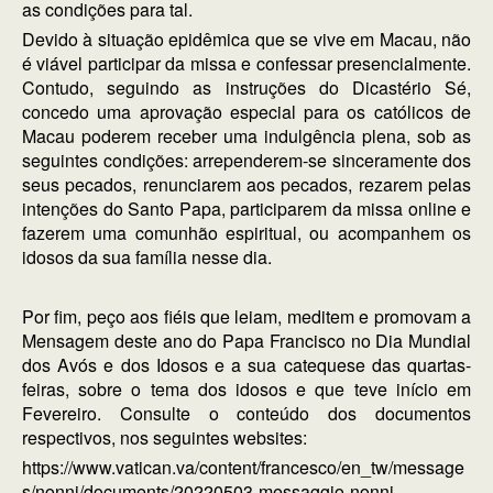
as condições para tal.
Devido à situação epidêmica que se vive em Macau, não
é viável participar da missa e confessar presencialmente.
Contudo, seguindo as instruções do Dicastério Sé,
concedo uma aprovação especial para os católicos de
Macau poderem receber uma indulgência plena, sob as
seguintes condições: arrependerem-se sinceramente dos
seus pecados, renunciarem aos pecados, rezarem pelas
intenções do Santo Papa, participarem da missa online e
fazerem uma comunhão espiritual, ou acompanhem os
idosos da sua família nesse dia.
Por fim, peço aos fiéis que leiam, meditem e promovam a
Mensagem deste ano do Papa Francisco no Dia Mundial
dos Avós e dos Idosos e a sua catequese das quartas-
feiras, sobre o tema dos idosos e que teve início em
Fevereiro. Consulte o conteúdo dos documentos
respectivos, nos seguintes websites:
https://www.vatican.va/content/francesco/en_tw/message
s/nonni/documents/20220503-messaggio-nonni-