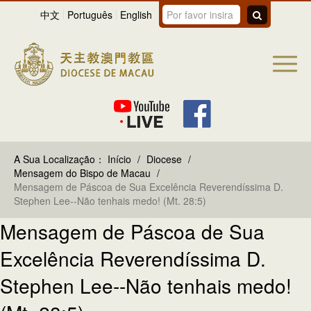
中文
Português
English
A Sua Localização：
Início
/
Diocese
/
Mensagem do Bispo de Macau
/
Mensagem de Páscoa de Sua Excelência Reverendíssima D.
Stephen Lee--Não tenhais medo! (Mt. 28:5)
Mensagem de Páscoa de Sua
Excelência Reverendíssima D.
Stephen Lee--Não tenhais medo!