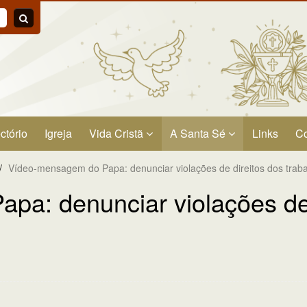
ctório
Igreja
Vida Cristã
A Santa Sé
Links
Co
/
Vídeo-mensagem do Papa: denunciar violações de direitos dos trab
a: denunciar violações de 