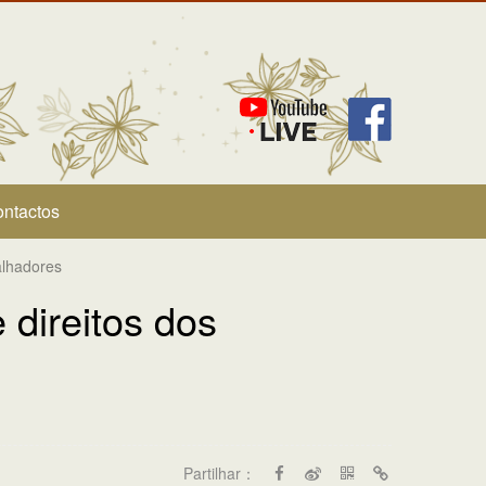
ntactos
alhadores
direitos dos
Partilhar：