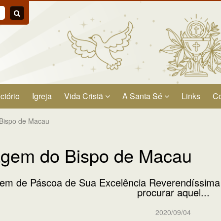
ctório
Igreja
Vida Cristã
A Santa Sé
Links
Co
Bispo de Macau
gem do Bispo de Macau
m de Páscoa de Sua Excelência Reverendíssima 
procurar aquel...
2020/09/04