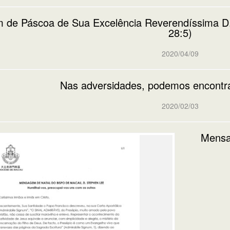
de Páscoa de Sua Excelência Reverendíssima D.
28:5)
2020/04/09
Nas adversidades, podemos encontr
2020/02/03
Mensa