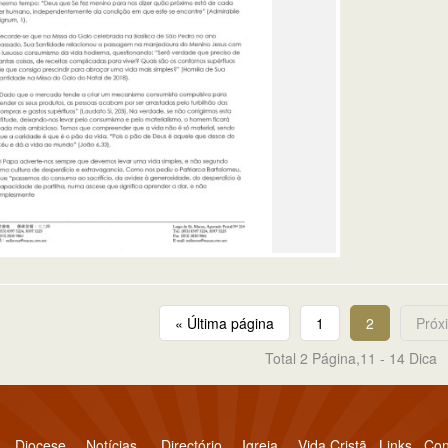
« Última página
1
2
Próx
Total 2 Página,11 - 14 Dica
Diocese
Notícias
Directório
Igreja
Vida Cristã
Links
Con