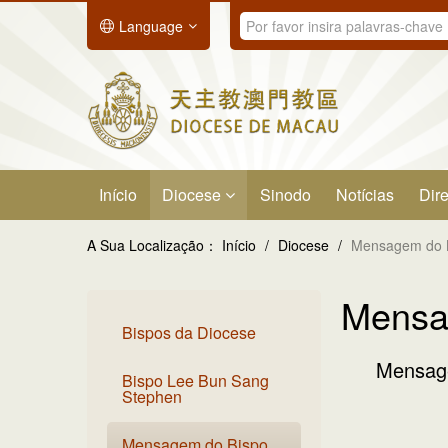
Language
Início
Diocese
Sinodo
Notícias
Dire
A Sua Localização：
Início
/
Diocese
/
Mensagem do 
Mensa
Bispos da Diocese
Mensage
Bispo Lee Bun Sang
Stephen
Mensagem do Bispo